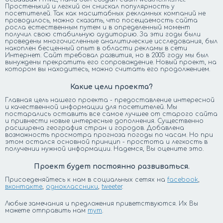
Простенький и легкий он снискал популярность у
посетителей. Так как масштабных рекламных компаний не
проводилось, можно сказать, что посещаемость сайта
росла естественным путем и в определенный момент
получил свою стабильную аудиторию. За эти годы были
проведены многочисленные аналитические исследования, был
накоплен бесценный опыт в области рекламы в сети
Интернет. Сайт требовал развития, но в 2005 году мы был
вынуждены прекратить его сопровождение. Новый проект, на
котором вы находитесь, можно считать его продолжением.
Какие цели проекта?
Главная цель нашего проекта - предоставление интересной
и качественной информации для посетителей. Мы
постарались оставить все самое лучшее от старого сайта
и привнести новые интересные дополнения. Существенно
расширена география стран и городов. Добавлена
возможность просмотра прогноза погоды по часам. Но при
этом остался основной принцип - простота и легкость в
получении нужной информации. Надемся, Вы оцените это.
Проект будет постоянно развиваться.
Присоеденяйтесь к нам в социальных сетях на
facebook
,
вконтакте
,
одноклассники
,
tweeter
.
Любые замечания и предложения приветствуются. Их Вы
можете отправить нам
тут
.