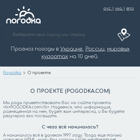
рус
|
укр
|
eng
Прогноз погоды в
Украине
,
России
,
мировых
курортах
на 10 дней.
Pogodka
О проекте
О ПРОЕКТЕ (POGODKA.COM)
Мы рады приветствовать Вас на сайте проекта
<b>POGODKA.com</b>. Надеемся, что информация,
размещенная на нем, будет вам интересна, и Вы будете
регулярно его посещать.
С чего всё начиналось?
А начиналось всё в далеком 1997 году. Тогда еще только
осваивая HTML, нами был создан сайт weather.ints.net.