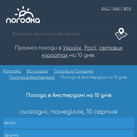
рус
|
укр
|
eng
Прогноз погоди в
Україні
,
Росії
,
світових
курортах
на 10 днів.
Pogodka
Всі країни
Погода в Голландії
Погода в Амстердамі
Погода в Амстердамі на 10 днів
Погода в Амстердамі на 10 днів
сьогодні, понеділок, 10 серпня
вночі
зранку