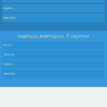
вдень
ввечері
завтра, вівторок, 11 серпня
вночі
зранку
вдень
ввечері