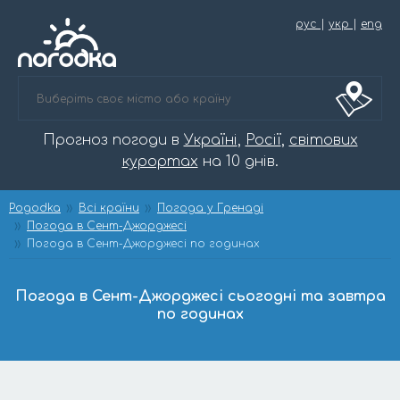
рус
|
укр
|
eng
Прогноз погоди в
Україні
,
Росії
,
світових
курортах
на 10 днів.
Pogodka
Всі країни
Погода у Гренаді
Погода в Сент-Джорджесі
Погода в Сент-Джорджесі по годинах
Погода в Сент-Джорджесі сьогодні та завтра
по годинах