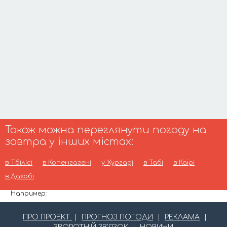
Також можна переглянути погоду на
завтра у інших містах:
в Тбілісі
в Копенгагені
у Хургаді
в Табі
в Каїрі
в Дахабі
Например:
ПРО ПРОЕКТ
|
ПРОГНОЗ ПОГОДИ
|
РЕКЛАМА
|