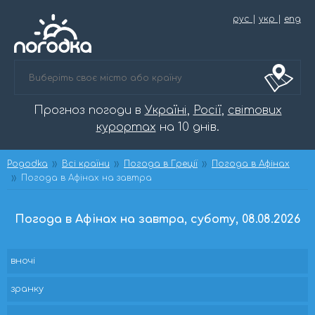
рус
|
укр
|
eng
Прогноз погоди в
Україні
,
Росії
,
світових
курортах
на 10 днів.
Pogodka
Всі країни
Погода в Греції
Погода в Афінах
Погода в Афінах на завтра
Погода в Афінах на завтра, суботу, 08.08.2026
вночі
зранку