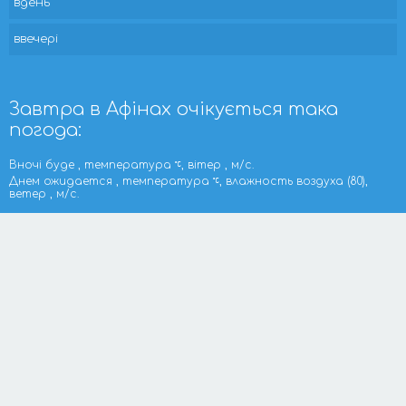
вдень
ввечері
Завтра в Афінах очікується така
погода:
Вночі буде , температура
, вітер , м/с.
Днем ожидается , температура
, влажность воздуха (80),
ветер , м/с.