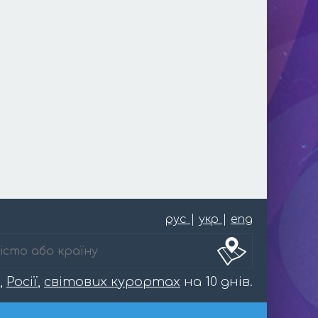
рус
|
укр
|
eng
,
Росії
,
світових курортах
на 10 днів.