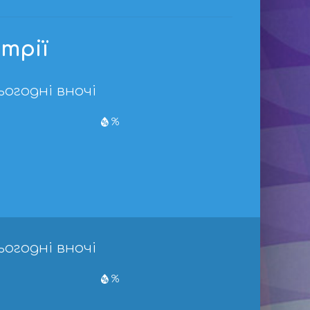
трії
ьогодні вночі
%
ьогодні вночі
%