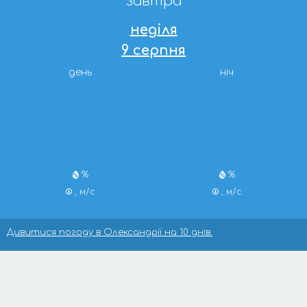
завтра
неділя
9 серпня
день
ніч
%
%
, м/с
, м/с
Дивитися погоду в Олександрії на 10 днів.