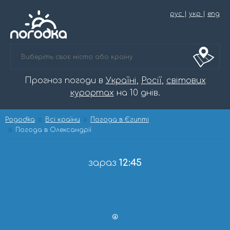
рус
|
укр
|
eng
Прогноз погоди в
Україні
,
Росії
,
світових
курортах
на 10 днів.
Pogodka
Всі країни
Погода в Єгипті
Погода в Олександрії
зараз
12:45