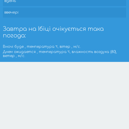
вдень
ввечері
Завтра на Ібіці очікується така
погода:
Вночі буде , температура
, вітер , м/с.
Днем ожидается , температура
, влажность воздуха (80),
ветер , м/с.