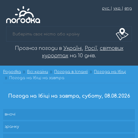
рус
|
укр
|
eng
Прогноз погоди в
Україні
,
Росії
,
світових
курортах
на 10 днів.
Pogodka
Всі країни
Погода в Іспанії
Погода на Ібіці
Погода на Ібіці на завтра
Погода на Ібіці на завтра, суботу, 08.08.2026
вночі
зранку