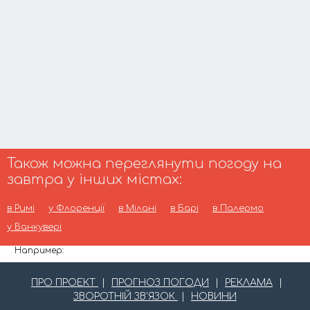
Також можна переглянути погоду на
завтра у інших містах:
в Римі
у Флоренції
в Мілані
в Барі
в Палермо
у Ванкувері
Например:
ПРО ПРОЕКТ
|
ПРОГНОЗ ПОГОДИ
|
РЕКЛАМА
|
ЗВОРОТНІЙ ЗВ'ЯЗОК
|
НОВИНИ