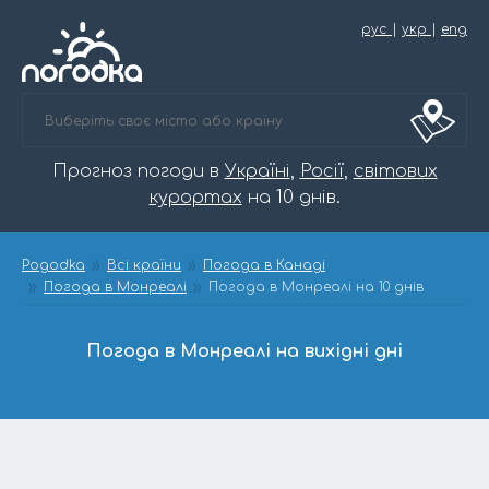
рус
|
укр
|
eng
Прогноз погоди в
Україні
,
Росії
,
світових
курортах
на 10 днів.
Pogodka
Всі країни
Погода в Канаді
Погода в Монреалі
Погода в Монреалі на 10 днів
Погода в Монреалі на вихідні дні