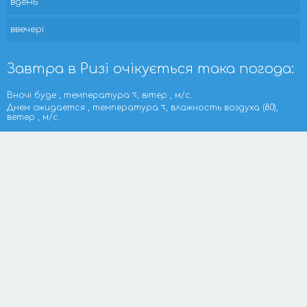
вдень
ввечері
Завтра в Ризі очікується така погода:
Вночі буде , температура
, вітер , м/с.
Днем ожидается , температура
, влажность воздуха (80),
ветер , м/с.