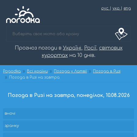
рус
|
укр
|
eng
Прогноз погоди в
Україні
,
Росії
,
світових
курортах
на 10 днів.
Pogodka
Всі країни
Погода у Латвії
Погода в Ризі
Погода в Ризі на завтра
Погода в Ризі на завтра, понеділок, 10.08.2026
вночі
зранку