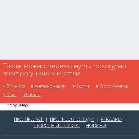
Також можна переглянути погоду на
завтра у інших містах:
у Вільнюсі
в Антананаріву
в Скоп'є
в Куала-Лумпурі
у Малі
в Рабат
Например:
ПРО ПРОЕКТ
|
ПРОГНОЗ ПОГОДИ
|
РЕКЛАМА
|
ЗВОРОТНІЙ ЗВ'ЯЗОК
|
НОВИНИ