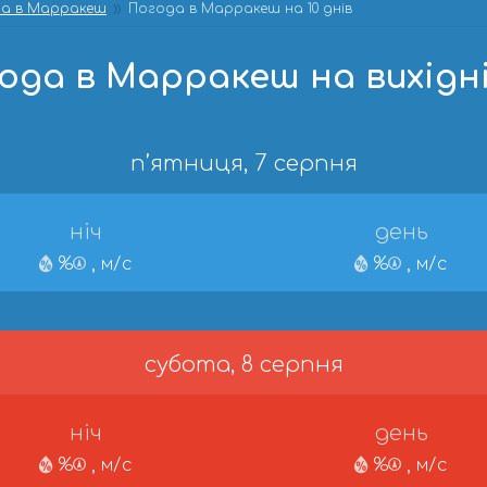
а в Марракеш
Погода в Марракеш на 10 днів
ода в Марракеш на вихідні
п’ятниця, 7 серпня
ніч
день
%
, м/с
%
, м/с
субота, 8 серпня
ніч
день
%
, м/с
%
, м/с