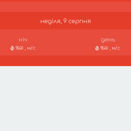
неділя, 9 серпня
ніч
день
%
, м/с
%
, м/с