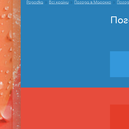
Pogodka
Всі країни
Погода в Марокко
Погод
Пог