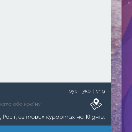
рус
|
укр
|
eng
,
Росії
,
світових курортах
на 10 днів.