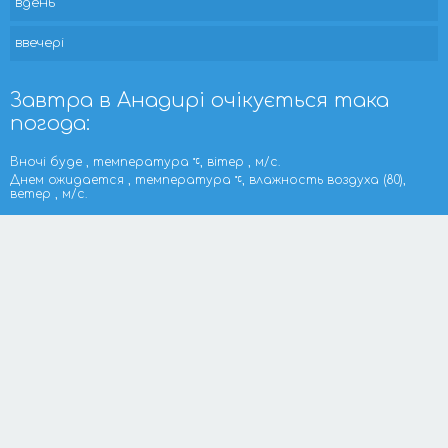
вдень
ввечері
Завтра в Анадирі очікується така
погода:
Вночі буде , температура
, вітер , м/с.
Днем ожидается , температура
, влажность воздуха (80),
ветер , м/с.