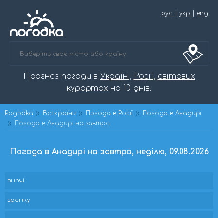
рус
|
укр
|
eng
Прогноз погоди в
Україні
,
Росії
,
світових
курортах
на 10 днів.
Pogodka
Всі країни
Погода в Росії
Погода в Анадирі
Погода в Анадирі на завтра
Погода в Анадирі на завтра, неділю, 09.08.2026
вночі
зранку