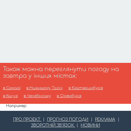
Також можна переглянути погоду на
завтра у інших містах:
в Самарі
в Нижньому Тагілі
в Єкатеринбурзі
в Калузі
в Челябінську
в Оренбурзі
Например:
ПРО ПРОЕКТ
|
ПРОГНОЗ ПОГОДИ
|
РЕКЛАМА
|
ЗВОРОТНІЙ ЗВ'ЯЗОК
|
НОВИНИ