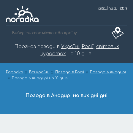
рус
|
укр
|
eng
Прогноз погоди в
Україні
,
Росії
,
світових
курортах
на 10 днів.
Pogodka
Всі країни
Погода в Росії
Погода в Анадирі
Погода в Анадирі на 10 днів
Погода в Анадирі на вихідні дні