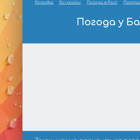
Pogodka
Всі країни
Погода в Росії
Погода 
Погода у Ба