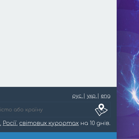
рус
|
укр
|
eng
,
Росії
,
світових курортах
на 10 днів.