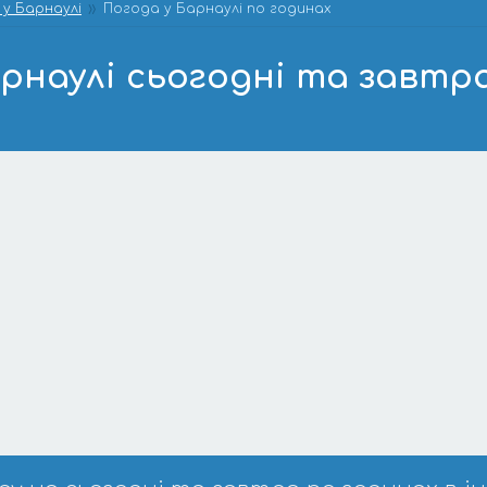
у Барнаулі
Погода у Барнаулі по годинах
рнаулі сьогодні та завтр