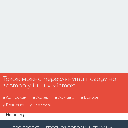
Також можна переглянути погоду на
завтра у інших містах:
в Астрахані
в Адлері
в Армавірі
в Бологе
у Брянську
у Череповці
Например: