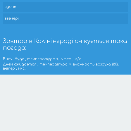
вдень
ввечері
Завтра в Калінінграді очікується така
погода:
Вночі буде , температура
, вітер , м/с.
Днем ожидается , температура
, влажность воздуха (80),
ветер , м/с.