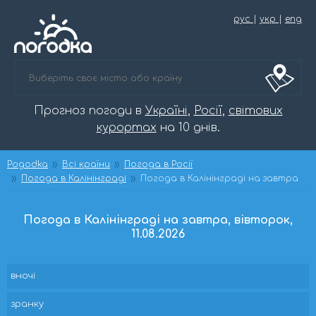
рус
|
укр
|
eng
Прогноз погоди в
Україні
,
Росії
,
світових
курортах
на 10 днів.
Pogodka
Всі країни
Погода в Росії
Погода в Калінінграді
Погода в Калінінграді на завтра
Погода в Калінінграді на завтра, вівторок,
11.08.2026
вночі
зранку