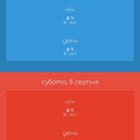
ніч
%
, м/с
день
%
, м/с
субота, 8 серпня
ніч
%
, м/с
день