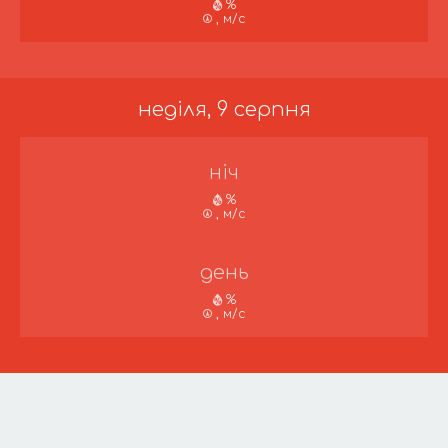
%
, м/с
неділя, 9 серпня
ніч
%
, м/с
день
%
, м/с