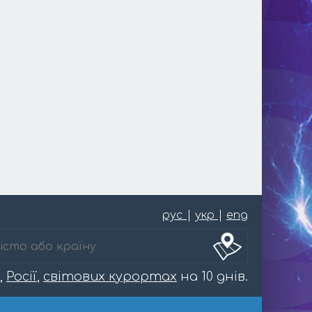
рус
|
укр
|
eng
,
Росії
,
світових курортах
на 10 днів.