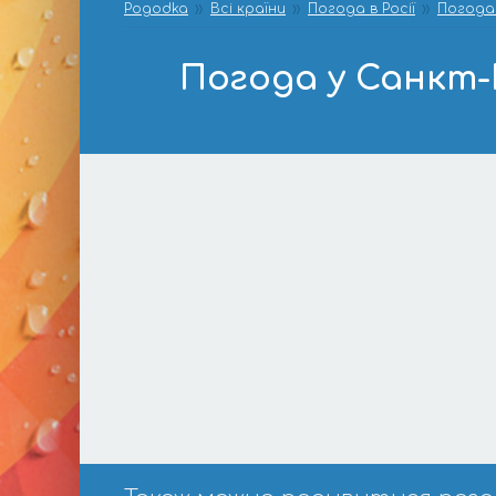
Pogodka
Всі країни
Погода в Росії
Погода
Погода у Санкт-