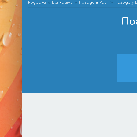
Pogodka
Всі країни
Погода в Росії
Погода у 
По