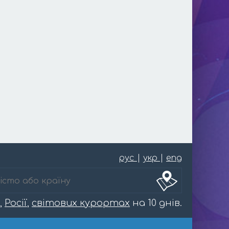
рус
|
укр
|
eng
,
Росії
,
світових курортах
на 10 днів.