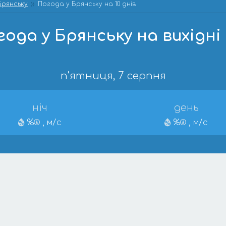
Брянську
Погода у Брянську на 10 днів
года у Брянську на вихідні 
п’ятниця, 7 серпня
ніч
день
%
, м/с
%
, м/с