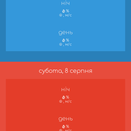
ніч
%
, м/с
день
%
, м/с
субота, 8 серпня
ніч
%
, м/с
день
%
, м/с