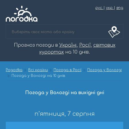
рус
|
укр
|
eng
Прогноз погоди в
Україні
,
Росії
,
світових
курортах
на 10 днів.
Pogodka
Всі країни
Погода в Росії
Погода у Вологді
Погода у Вологді на 10 днів
Погода у Вологді на вихідні дні
п’ятниця, 7 серпня