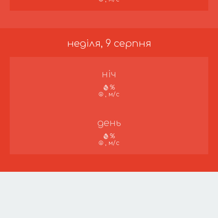
неділя, 9 серпня
ніч
%
, м/с
день
%
, м/с