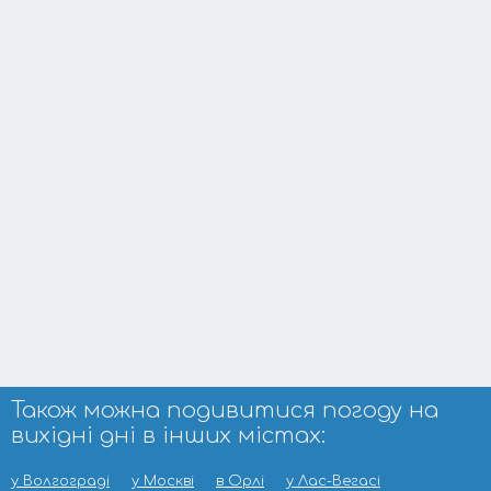
Також можна подивитися погоду на
вихідні дні в інших містах:
у Волгограді
у Москві
в Орлі
у Лас-Вегасі