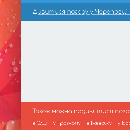
Дивитися погоду у Череповці н
Також можна подивитися погоду
в Єлці
у Грозному
в Іжевську
у Ба