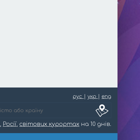
рус
|
укр
|
eng
,
Росії
,
світових курортах
на 10 днів.