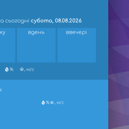
а сьогодні
субота, 08.08.2026
ку
вдень
ввечері
%
, м/с
ч
%
, м/с