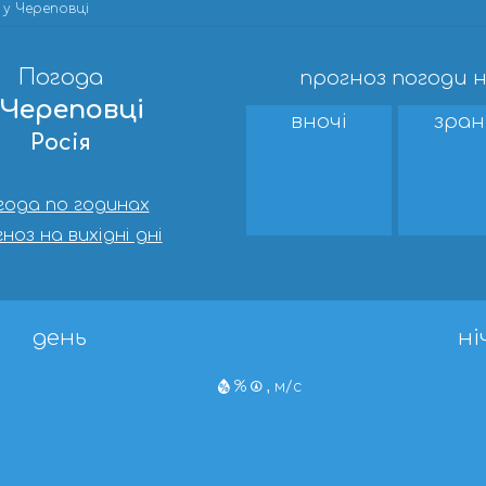
у Череповці
Погода
прогноз погоди н
 Череповці
вночі
зран
Росія
года по годинах
ноз на вихідні дні
день
ні
%
, м/с