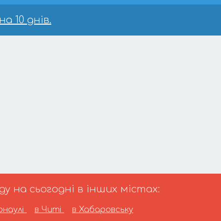
а 10 днів.
 на сьогодні в інших містах:
рнаулі
в Читі
в Хабаровську