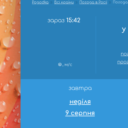
Pogodka
Всі країни
Погода в Росії
Погода 
зараз
15:42
у
по
прог
, м/с
завтра
неділя
9 серпня