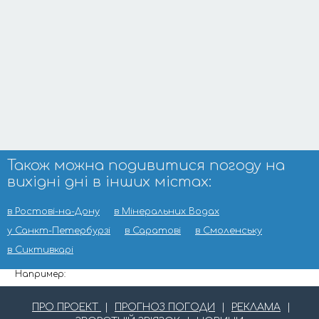
Також можна подивитися погоду на
вихідні дні в інших містах:
в Ростові-на-Дону
в Мінеральних Водах
у Санкт-Петербурзі
в Саратові
в Смоленську
в Сиктивкарі
Например:
ПРО ПРОЕКТ
|
ПРОГНОЗ ПОГОДИ
|
РЕКЛАМА
|