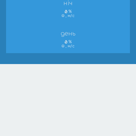
ніч
%
, м/с
день
%
, м/с