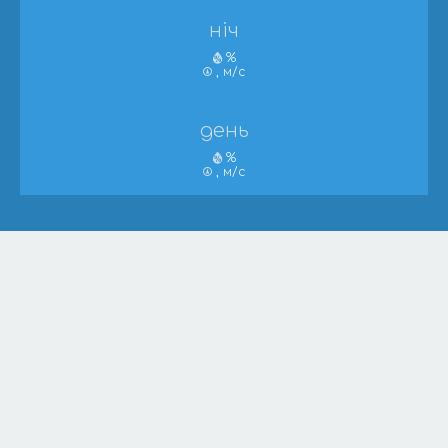
ніч
%
, м/с
день
%
, м/с