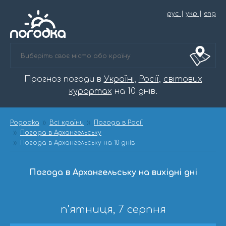
рус
|
укр
|
eng
Прогноз погоди в
Україні
,
Росії
,
світових
курортах
на 10 днів.
Pogodka
Всі країни
Погода в Росії
Погода в Архангельську
Погода в Архангельську на 10 днів
Погода в Архангельську на вихідні дні
п’ятниця, 7 серпня