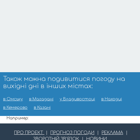
Також можна подивитися погоду на
вихідні дні в інших містах:
в Омську
в Магадані
у Владивостоці
в Находці
в Кемерово
в Казані
Например:
ПРО ПРОЕКТ
|
ПРОГНОЗ ПОГОДИ
|
РЕКЛАМА
|
ЗВОРОТНІЙ ЗВ'ЯЗОК
|
НОВИНИ