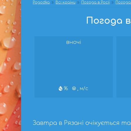
Pogodka
Всі країни
Погода в Росії
Погода 
Погода в 
вночі
%
, м/с
Завтра в Рязані очікується та