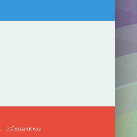
і
в Смоленську