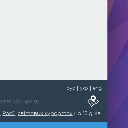
рус
|
укр
|
eng
,
Росії
,
світових курортах
на 10 днів.