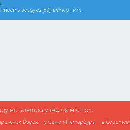
с.
ажность воздуха (80), ветер , м/с.
ду на завтра у інших містах:
еральних Водах
у Санкт-Петербурзі
в Саратов