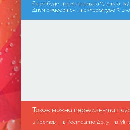
Вночі буде , температура
, вітер , м/
Днем ожидается , температура
, вл
Також можна переглянути пого
в Ростові
в Ростові-на-Дону
в Мін