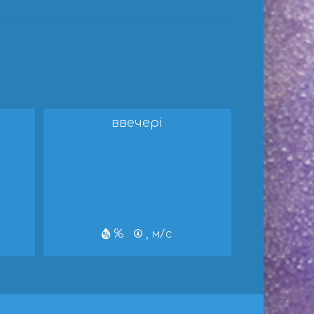
ввечері
%
, м/с