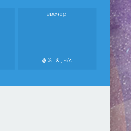
ввечері
%
, м/с