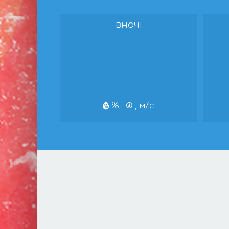
вночі
%
, м/с