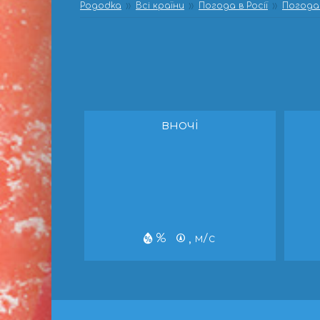
Pogodka
Всі країни
Погода в Росії
Погода 
вночі
%
, м/с