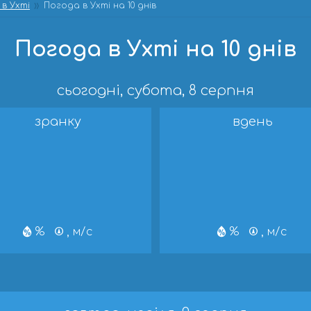
в Ухті
Погода в Ухті на 10 днів
Погода в Ухті на 10 днів
сьогодні, субота, 8 серпня
зранку
вдень
%
, м/с
%
, м/с