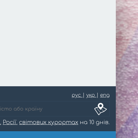
рус
|
укр
|
eng
,
Росії
,
світових курортах
на 10 днів.