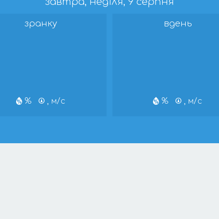
завтра, неділя, 9 серпня
зранку
вдень
%
, м/с
%
, м/с