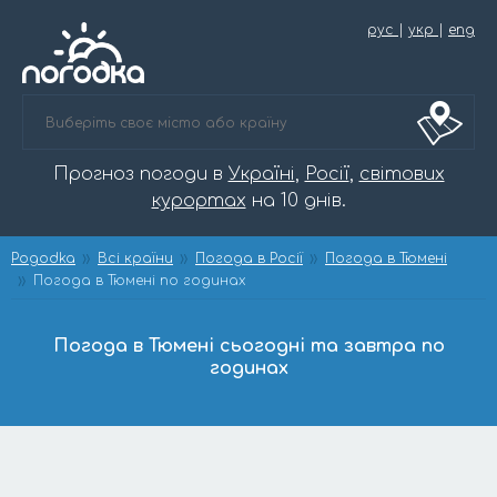
рус
|
укр
|
eng
Прогноз погоди в
Україні
,
Росії
,
світових
курортах
на 10 днів.
Pogodka
Всі країни
Погода в Росії
Погода в Тюмені
Погода в Тюмені по годинах
Погода в Тюмені сьогодні та завтра по
годинах