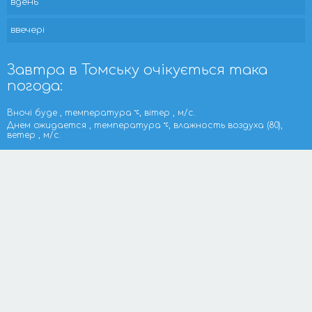
вдень
ввечері
Завтра в Томську очікується така
погода:
Вночі буде , температура
, вітер , м/с.
Днем ожидается , температура
, влажность воздуха (80),
ветер , м/с.