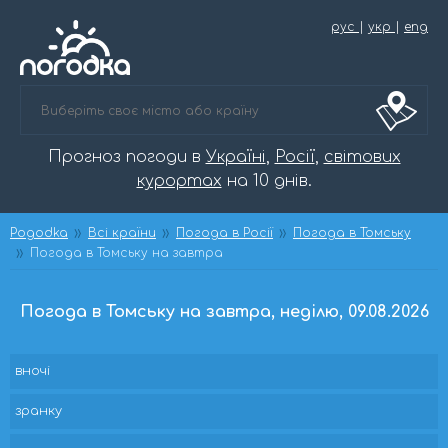
рус
|
укр
|
eng
Прогноз погоди в
Україні
,
Росії
,
світових
курортах
на 10 днів.
Pogodka
Всі країни
Погода в Росії
Погода в Томську
Погода в Томську на завтра
Погода в Томську на завтра, неділю, 09.08.2026
вночі
зранку