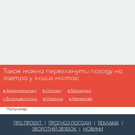
Також можна переглянути погоду на
завтра у інших містах:
в Архангельську
в Омську
в Магадані
у Владивостоці
в Находці
в Кемерово
Например:
ПРО ПРОЕКТ
|
ПРОГНОЗ ПОГОДИ
|
РЕКЛАМА
|
ЗВОРОТНІЙ ЗВ'ЯЗОК
|
НОВИНИ