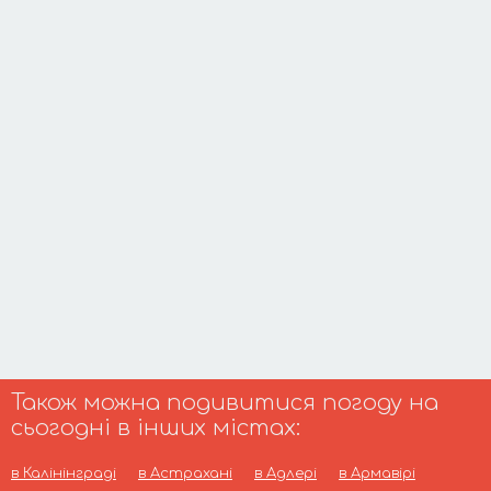
Також можна подивитися погоду на
сьогодні в інших містах:
в Калінінграді
в Астрахані
в Адлері
в Армавірі