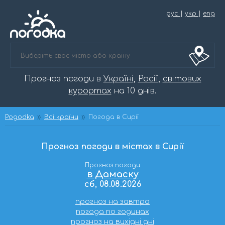
рус
|
укр
|
eng
Прогноз погоди в
Україні
,
Росії
,
світових
курортах
на 10 днів.
Pogodka
Всі країни
Погода в Сирії
Прогноз погоди в містах в Сирії
Прогноз погоди
в Дамаску
сб, 08.08.2026
прогноз на завтра
погода по годинах
прогноз на вихідні дні