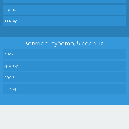
вдень
ввечері
завтра, субота, 8 серпня
вночі
зранку
вдень
ввечері