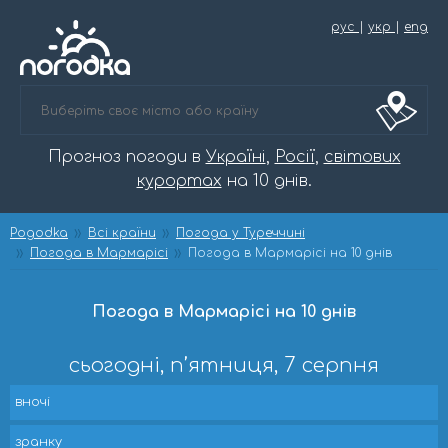
рус
|
укр
|
eng
Прогноз погоди в
Україні
,
Росії
,
світових
курортах
на 10 днів.
Pogodka
Всі країни
Погода у Туреччині
Погода в Мармарісі
Погода в Мармарісі на 10 днів
Погода в Мармарісі на 10 днів
сьогодні, п’ятниця, 7 серпня
вночі
зранку