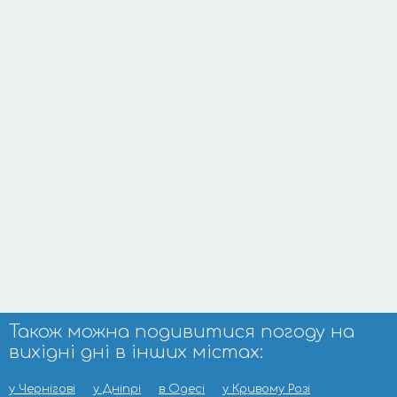
Також можна подивитися погоду на
вихідні дні в інших містах:
у Чернігові
у Дніпрі
в Одесі
у Кривому Розі