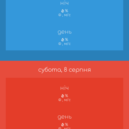
ніч
%
, м/с
день
%
, м/с
субота, 8 серпня
ніч
%
, м/с
день
%
, м/с