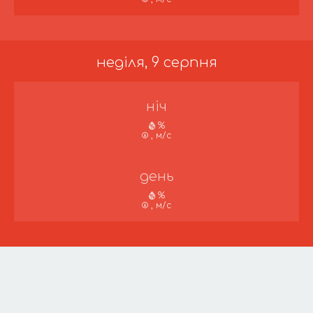
неділя, 9 серпня
ніч
%
, м/с
день
%
, м/с