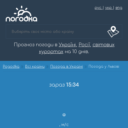
рус
|
укр
|
eng
Прогноз погоди в
Україні
,
Росії
,
світових
курортах
на 10 днів.
Pogodka
Всі країни
Погода в Україні
Погода у Львові
зараз
15:34
, м/с