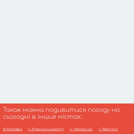
Також можна подивитися погоду на
сьогодні в інших містах:
в Макіївці
у Хмельницькому
у Черкасах
у Херсоні