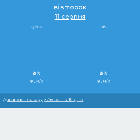
вівторок
11 серпня
день
ніч
%
%
, м/с
, м/с
Дивитися погоду у Львові на 10 днів.