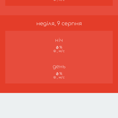
неділя, 9 серпня
ніч
%
, м/с
день
%
, м/с