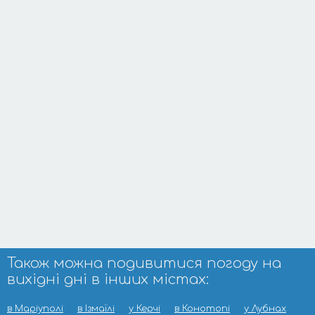
Також можна подивитися погоду на
вихідні дні в інших містах:
в Маріуполі
в Ізмаїлі
у Керчі
в Конотопі
у Лубнах