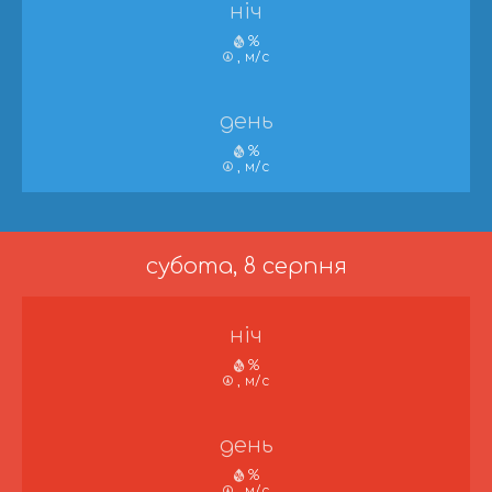
ніч
%
, м/с
день
%
, м/с
субота, 8 серпня
ніч
%
, м/с
день
%
, м/с