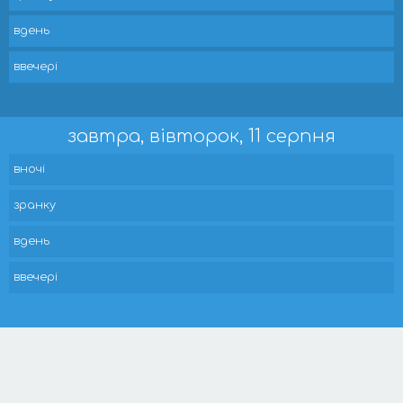
вдень
ввечері
завтра, вівторок, 11 серпня
вночі
зранку
вдень
ввечері