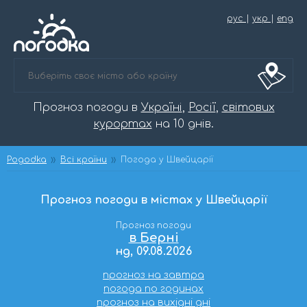
рус
|
укр
|
eng
Прогноз погоди в
Україні
,
Росії
,
світових
курортах
на 10 днів.
Pogodka
Всі країни
Погода у Швейцарії
Прогноз погоди в містах у Швейцарії
Прогноз погоди
в Берні
нд, 09.08.2026
прогноз на завтра
погода по годинах
прогноз на вихідні дні