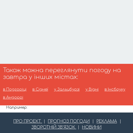
Також можна переглянути погоду на
завтра у інших містах:
в Подгоріці
в Сіднеї
у Зальцбурзі
у Відні
в Інсбруку
в Андоррі
Например:
ПРО ПРОЕКТ
|
ПРОГНОЗ ПОГОДИ
|
РЕКЛАМА
|
ЗВОРОТНІЙ ЗВ'ЯЗОК
|
НОВИНИ