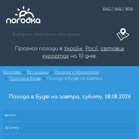
рус
|
укр
|
eng
Прогноз погоди в
Україні
,
Росії
,
світових
курортах
на 10 днів.
Pogodka
Всі країни
Погода у Чорногорії
Погода в Будві
Погода в Будві на завтра
Погода в Будві на завтра, суботу, 08.08.2026
вночі
зранку