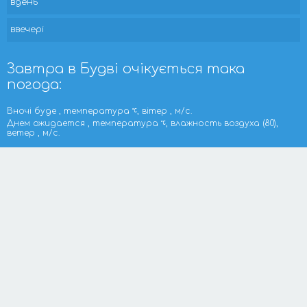
вдень
ввечері
Завтра в Будві очікується така
погода:
Вночі буде , температура
, вітер , м/с.
Днем ожидается , температура
, влажность воздуха (80),
ветер , м/с.