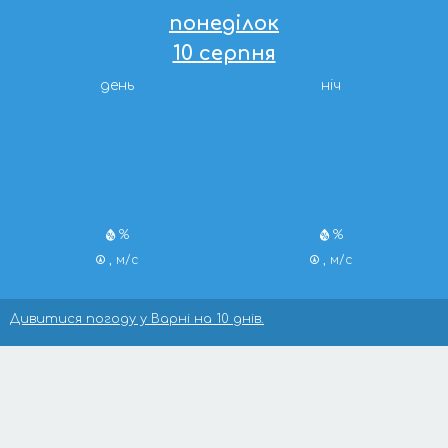
понеділок
10 серпня
день
ніч
%
%
, м/с
, м/с
Дивитися погоду у Варні на 10 днів.