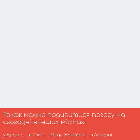
Також можна подивитися погоду на
сьогодні в інших містах:
у Бургасі
в Софії
Ріо-де-Жанейро
в Лондоні