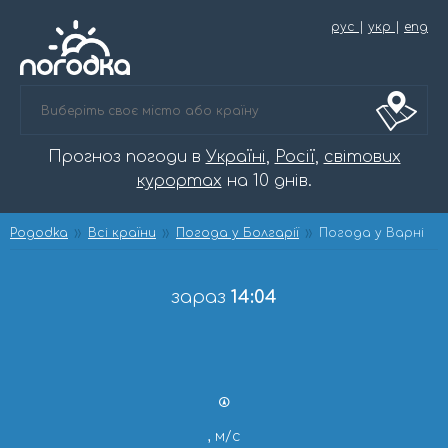
рус
|
укр
|
eng
Прогноз погоди в
Україні
,
Росії
,
світових
курортах
на 10 днів.
Pogodka
Всі країни
Погода у Болгарії
Погода у Варні
зараз
14:04
, м/с