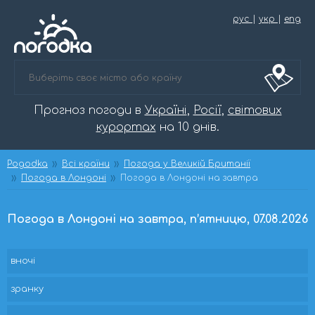
рус
|
укр
|
eng
Прогноз погоди в
Україні
,
Росії
,
світових
курортах
на 10 днів.
Pogodka
Всі країни
Погода у Великій Британії
Погода в Лондоні
Погода в Лондоні на завтра
Погода в Лондоні на завтра, п’ятницю, 07.08.2026
вночі
зранку