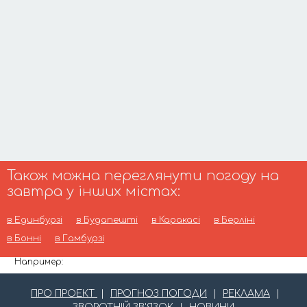
Також можна переглянути погоду на
завтра у інших містах:
в Единбурзі
в Будапешті
в Каракасі
в Берліні
в Бонні
в Гамбурзі
Например:
ПРО ПРОЕКТ
|
ПРОГНОЗ ПОГОДИ
|
РЕКЛАМА
|