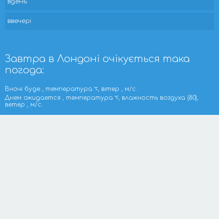
вдень
ввечері
Завтра в Лондоні очікується така
погода:
Вночі буде , температура
, вітер , м/с.
Днем ожидается , температура
, влажность воздуха (80),
ветер , м/с.