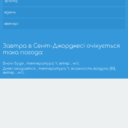
зранку
вдень
ввечері
Завтра в Сент-Джорджесі очікується
така погода:
Вночі буде , температура
, вітер , м/с.
Днем ожидается , температура
, влажность воздуха (80),
ветер , м/с.