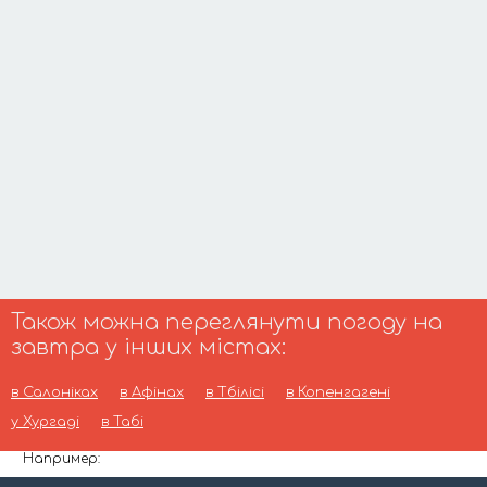
Також можна переглянути погоду на
завтра у інших містах:
в Салоніках
в Афінах
в Тбілісі
в Копенгагені
у Хургаді
в Табі
Например: