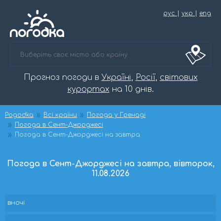
рус
|
укр
|
eng
Прогноз погоди в
Україні
,
Росії
,
світових
курортах
на 10 днів.
Pogodka
Всі країни
Погода у Гренаді
Погода в Сент-Джорджесі
Погода в Сент-Джорджесі на завтра
Погода в Сент-Джорджесі на завтра, вівторок,
11.08.2026
вночі