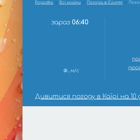
Pogodka
Всі країни
Погода в Єгипті
Погод
зараз
06:40
по
прог
, м/с
Дивитися погоду в Каїрі на 10 д