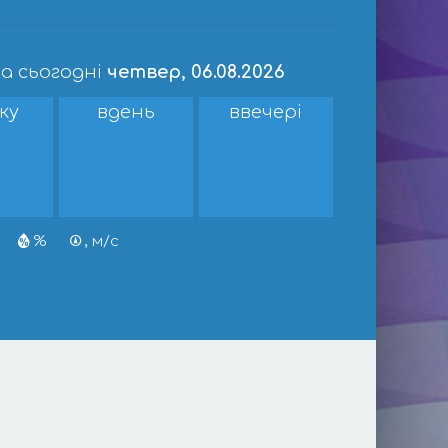
а сьогодні
четвер, 06.08.2026
ку
вдень
ввечері
%
, м/с