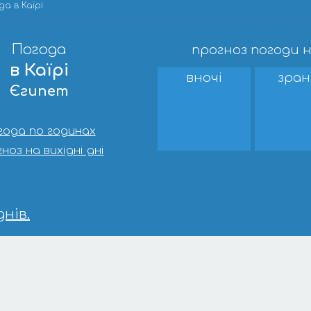
а в Каїрі
Погода
прогноз погоди н
в Каїрі
вночі
зран
Єгипет
года по годинах
ноз на вихідні дні
нів.