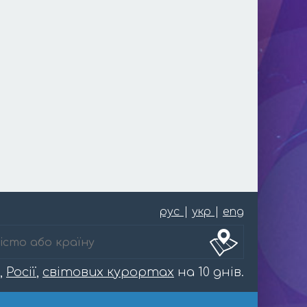
рус
|
укр
|
eng
,
Росії
,
світових курортах
на 10 днів.