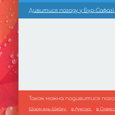
Дивитися погоду у Бур-Сафазі н
Також можна подивитися погоду
Шарм-ель-Шейху
в Луксорі
в Олекс