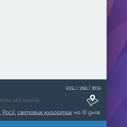
рус
|
укр
|
eng
,
Росії
,
світових курортах
на 10 днів.