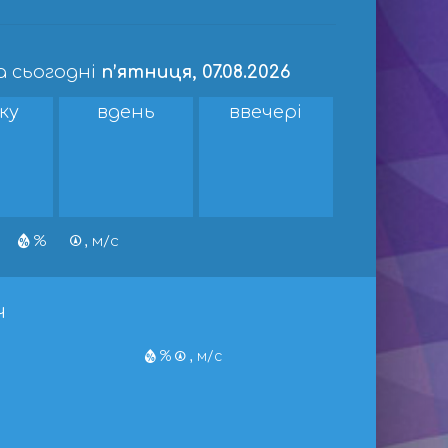
а сьогодні
п’ятниця, 07.08.2026
ку
вдень
ввечері
%
, м/с
ч
%
, м/с