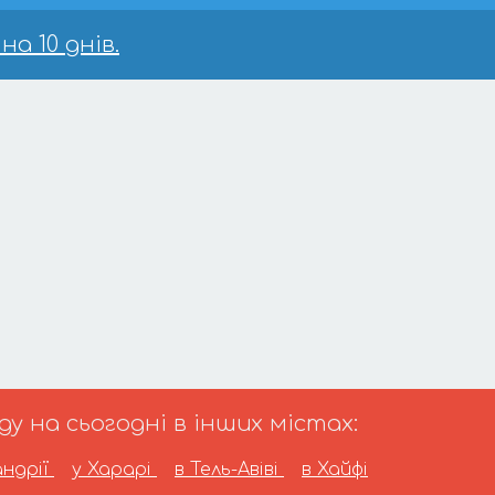
а 10 днів.
 на сьогодні в інших містах:
андрії
у Харарі
в Тель-Авіві
в Хайфі