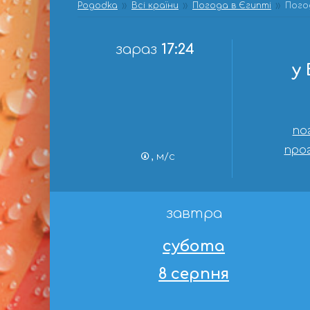
Pogodka
Всі країни
Погода в Єгипті
Пого
зараз
17:24
у
по
прог
, м/с
завтра
субота
8 серпня