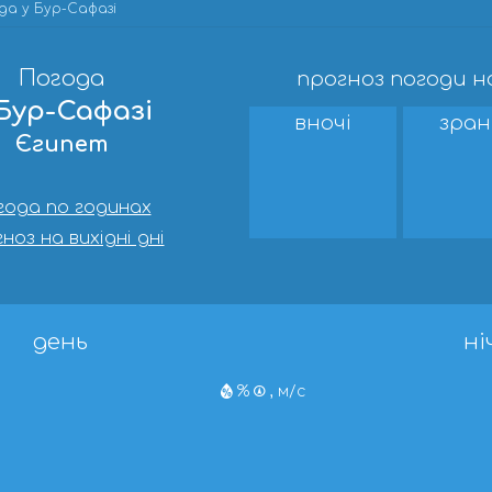
да у Бур-Сафазі
Погода
прогноз погоди н
 Бур-Сафазі
вночі
зран
Єгипет
года по годинах
ноз на вихідні дні
день
ні
%
, м/с