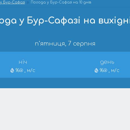
у Бур-Сафазі
Погода у Бур-Сафазі на 10 днів
ода у Бур-Сафазі на вихідні
п’ятниця, 7 серпня
ніч
день
%
, м/с
%
, м/с