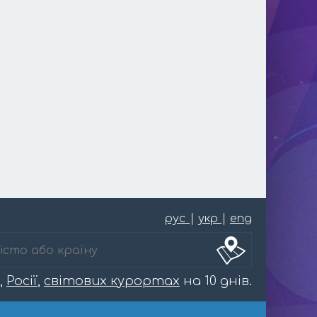
рус
|
укр
|
eng
,
Росії
,
світових курортах
на 10 днів.