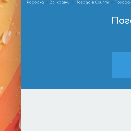
Pogodka
Всі країни
Погода в Єгипті
Погода 
Пог