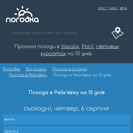
рус
|
укр
|
eng
Прогноз погоди в
Україні
,
Росії
,
світових
курортах
на 10 днів.
Pogodka
Всі країни
Погода в Ісландії
Погода в Рейк'явіку
Погода в Рейк'явіку на 10 днів
Погода в Рейк'явіку на 10 днів
сьогодні, четвер, 6 серпня
вночі
зранку