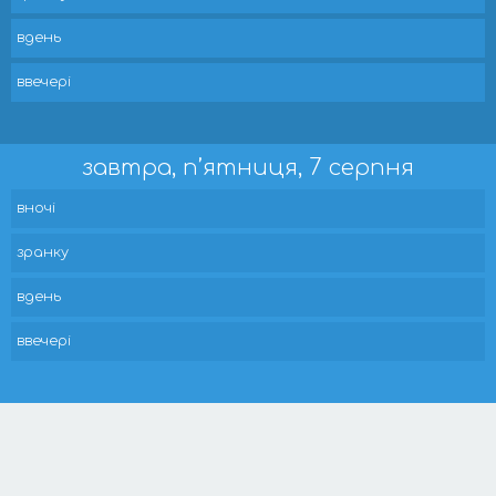
вдень
ввечері
завтра, п’ятниця, 7 серпня
вночі
зранку
вдень
ввечері