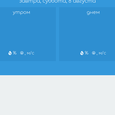
завтра, суббота, 8 августа
утром
днем
%
, м/с
%
, м/с