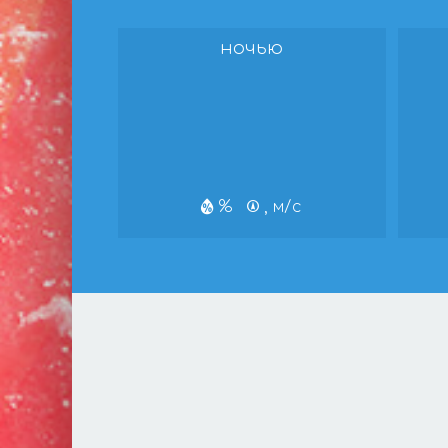
ночью
%
, м/с