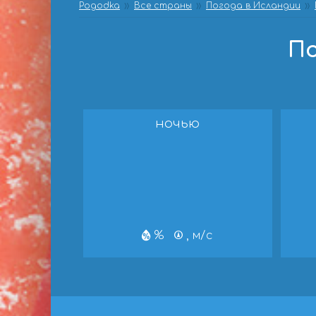
Pogodka
Все страны
Погода в Исландии
По
ночью
%
, м/с