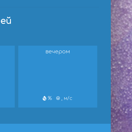
ней
вечером
%
, м/с