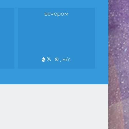
вечером
%
, м/с