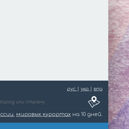
рус
|
укр
|
eng
оссии
,
мировых курортах
на 10 дней.