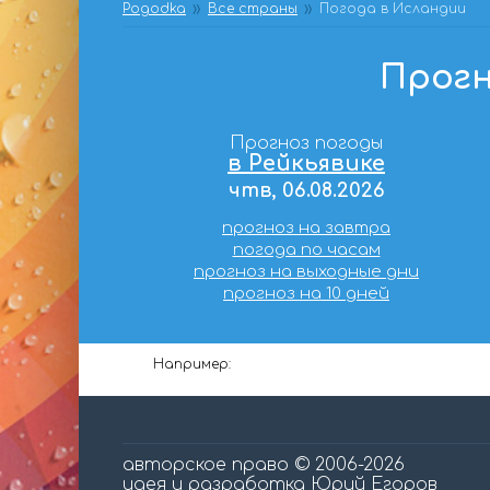
Pogodka
Все страны
Погода в Исландии
Прогн
Прогноз погоды
в Рейкьявике
чтв, 06.08.2026
прогноз на завтра
погода по часам
прогноз на выходные дни
прогноз на 10 дней
Например:
авторское право © 2006-2026
идея и разработка Юрий Егоров