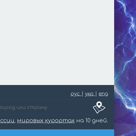
рус
|
укр
|
eng
оссии
,
мировых курортах
на 10 дней.