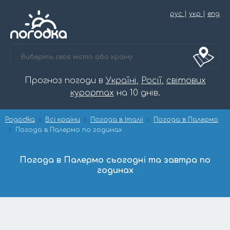
рус
|
укр
|
eng
Прогноз погоди в
Україні
,
Росії
,
світових
курортах
на 10 днів.
Pogodka
Всі країни
Погода в Італії
Погода в Палермо
Погода в Палермо по годинах
Погода в Палермо сьогодні та завтра по
годинах