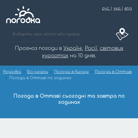
рус
|
укр
|
eng
Прогноз погоди в
Україні
,
Росії
,
світових
курортах
на 10 днів.
Pogodka
Всі країни
Погода в Канаді
Погода в Оттаві
Погода в Оттаві по годинах
Погода в Оттаві сьогодні та завтра по
годинах