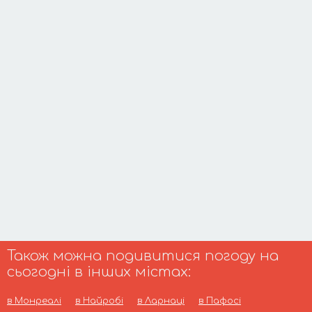
Також можна подивитися погоду на
сьогодні в інших містах:
в Монреалі
в Найробі
в Ларнаці
в Пафосі