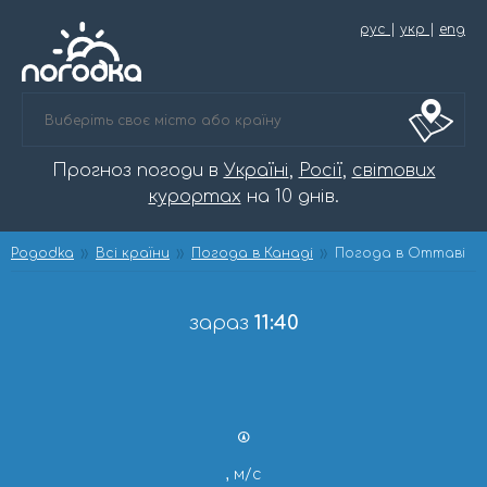
рус
|
укр
|
eng
Прогноз погоди в
Україні
,
Росії
,
світових
курортах
на 10 днів.
Pogodka
Всі країни
Погода в Канаді
Погода в Оттаві
зараз
11:40
, м/с