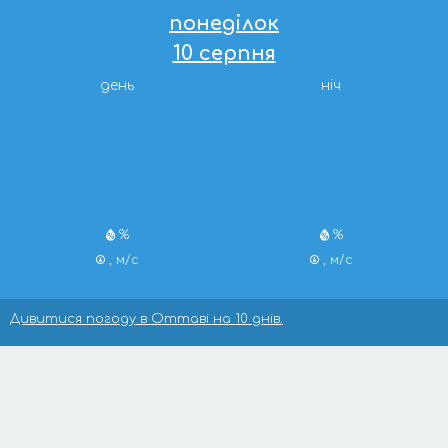
понеділок
10 серпня
день
ніч
%
%
, м/с
, м/с
Дивитися погоду в Оттаві на 10 днів.