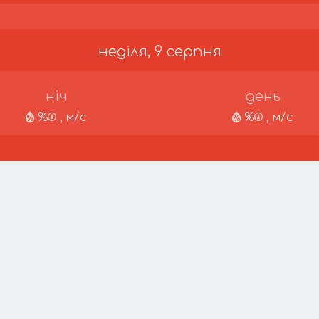
неділя, 9 серпня
ніч
день
%
, м/с
%
, м/с