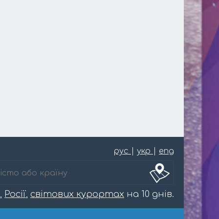
рус
|
укр
|
eng
,
Росії
,
світових курортах
на 10 днів.