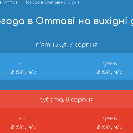
в Оттаві
Погода в Оттаві на 10 днів
года в Оттаві на вихідні 
п’ятниця, 7 серпня
ніч
день
%
, м/с
%
, м/с
субота, 8 серпня
ніч
день
%
, м/с
%
, м/с