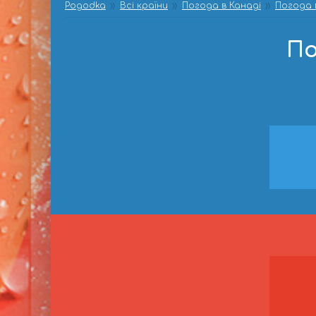
Pogodka
Всі країни
Погода в Канаді
Погода 
По