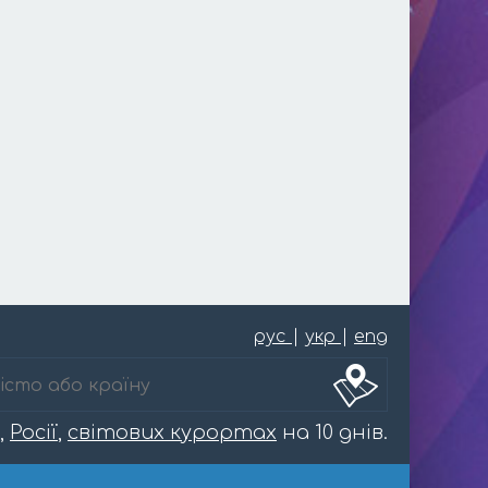
рус
|
укр
|
eng
,
Росії
,
світових курортах
на 10 днів.