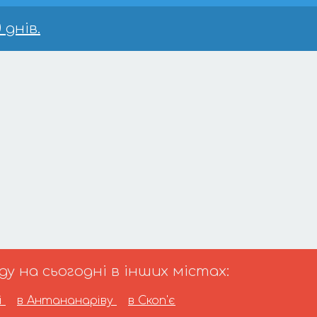
 днів.
 на сьогодні в інших містах:
і
в Антананаріву
в Скоп'є