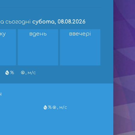
а сьогодні
субота, 08.08.2026
ку
вдень
ввечері
%
, м/с
ч
%
, м/с