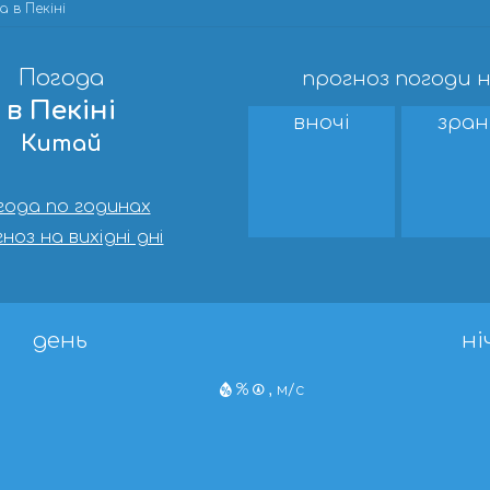
 в Пекіні
Погода
прогноз погоди н
в Пекіні
вночі
зран
Китай
года по годинах
ноз на вихідні дні
день
ні
%
, м/с