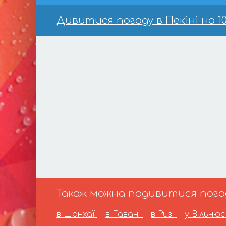
Дивитися погоду в Пекіні на 10
Також можна подивитися погоду
в Шанхаї
в Гавані
в Ризі
у Вільнюс