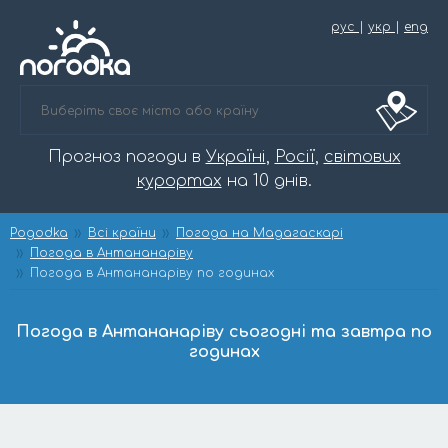
рус
|
укр
|
eng
Прогноз погоди в
Україні
,
Росії
,
світових
курортах
на 10 днів.
Pogodka
Всі країни
Погода на Мадагаскарі
Погода в Антананаріву
Погода в Антананаріву по годинах
Погода в Антананаріву сьогодні та завтра по
годинах