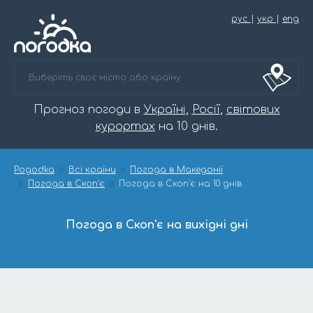
рус
|
укр
|
eng
Прогноз погоди в
Україні
,
Росії
,
світових
курортах
на 10 днів.
Pogodka
Всі країни
Погода в Македонії
Погода в Скоп'є
Погода в Скоп'є на 10 днів
Погода в Скоп'є на вихідні дні